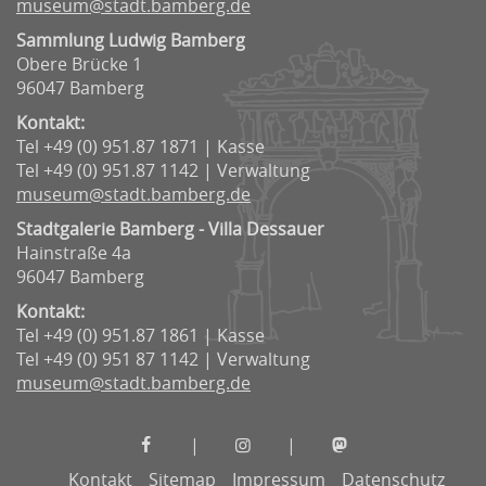
museum@stadt.bamberg.de
Sammlung Ludwig Bamberg
Obere Brücke 1
96047 Bamberg
Kontakt:
Tel +49 (0) 951.87 1871 | Kasse
Tel +49 (0) 951.87 1142 | Verwaltung
museum@stadt.bamberg.de
Stadtgalerie Bamberg - Villa Dessauer
Hainstraße 4a
96047 Bamberg
Kontakt:
Tel +49 (0) 951.87 1861 | Kasse
Tel +49 (0) 951 87 1142 | Verwaltung
museum@stadt.bamberg.de
Museen
Museen
Museen
|
|
der
der
der
Kontakt
Sitemap
Impressum
Datenschutz