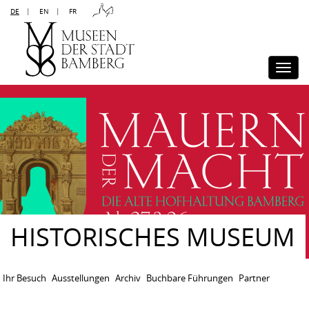
DE
|
EN
|
FR
Kontakt
Sitemap
Impressum
Datenschutz
Barrierefreiheit
Disclaimer
Presse
Togg
navi
HISTORISCHES MUSEUM
Ihr Besuch
Ausstellungen
Archiv
Buchbare Führungen
Partner