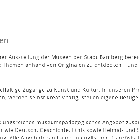
len
ner Ausstellung der Museen der Stadt Bamberg berei
he Themen anhand von Originalen zu entdecken – und 
elfältige Zugänge zu Kunst und Kultur. In unseren 
h, werden selbst kreativ tätig, stellen eigene Bezü
hslungsreiches museumspädagogisches Angebot zusam
er wie Deutsch, Geschichte, Ethik sowie Heimat- und
g. Alle Angebote sind auch in englischer, französis