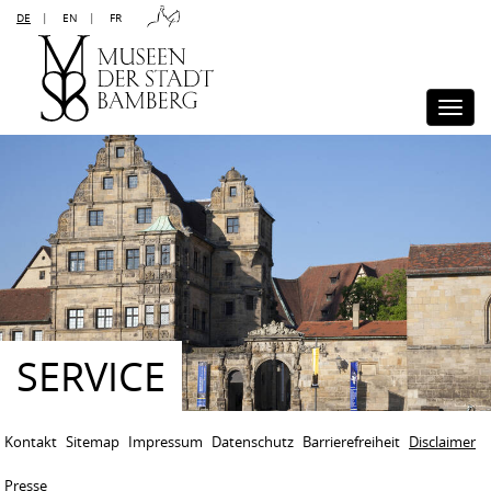
DE
|
EN
|
FR
Kontakt
Sitemap
Impressum
Datenschutz
Barrierefreiheit
Disclaimer
Presse
Togg
navi
SERVICE
Kontakt
Sitemap
Impressum
Datenschutz
Barrierefreiheit
Disclaimer
Presse