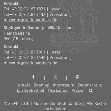
Kontakt:
Tel +49 (0) 951.87 1871 | Kasse
Tel +49 (0) 951.87 1142 | Verwaltung
museum@stadt.bamberg.de
Stadtgalerie Bamberg - Villa Dessauer
Hainstraße 4a
96047 Bamberg
Kontakt:
Tel +49 (0) 951.87 1861 | Kasse
Tel +49 (0) 951 87 1142 | Verwaltung
museum@stadt.bamberg.de
Museen
Museen
Museen
|
|
der
der
der
Kontakt
Sitemap
Impressum
Datenschutz
Stadt
Stadt
Stadt
Barrierefreiheit
Disclaimer
Presse
Bamberg
Bamberg
Bamberg
auf
auf
auf
© 2004 - 2026 | Museen der Stadt Bamberg. Alle Rechte
Facebook
Instagram
Mastodon
vorbehalten.