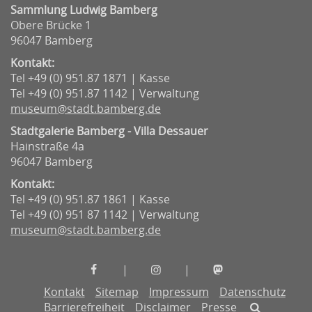
Sammlung Ludwig Bamberg
Obere Brücke 1
96047 Bamberg
Kontakt:
Tel +49 (0) 951.87 1871 | Kasse
Tel +49 (0) 951.87 1142 | Verwaltung
museum@stadt.bamberg.de
Stadtgalerie Bamberg - Villa Dessauer
Hainstraße 4a
96047 Bamberg
Kontakt:
Tel +49 (0) 951.87 1861 | Kasse
Tel +49 (0) 951 87 1142 | Verwaltung
museum@stadt.bamberg.de
Museen
Museen
Museen
|
|
der
der
der
Kontakt
Sitemap
Impressum
Datenschutz
Stadt
Stadt
Stadt
Barrierefreiheit
Disclaimer
Presse