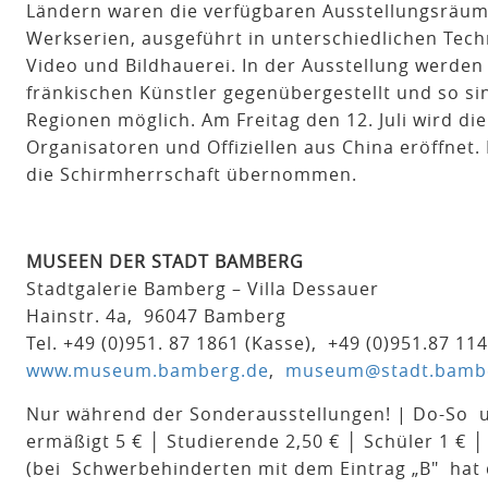
Ländern waren die verfügbaren Ausstellungsräume in
Werkserien, ausgeführt in unterschiedlichen Techn
Video und Bildhauerei. In der Ausstellung werden
fränkischen Künstler gegenübergestellt und so si
Regionen möglich. Am Freitag den 12. Juli wird di
Organisatoren und Offiziellen aus China eröffnet
die Schirmherrschaft übernommen.
MUSEEN DER STADT BAMBERG
Stadtgalerie Bamberg – Villa Dessauer
Hainstr. 4a, 96047 Bamberg
Tel. +49 (0)951. 87 1861 (Kasse), +49 (0)951.87 11
www.museum.bamberg.de
,
museum@stadt.bamb
Nur während der Sonderausstellungen! | Do-So u. 
ermäßigt 5 € │ Studierende 2,50 € │ Schüler 1 € 
(bei Schwerbehinderten mit dem Eintrag „B" hat di