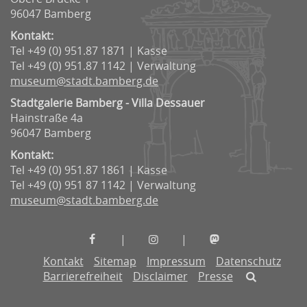
96047 Bamberg
Kontakt:
Tel +49 (0) 951.87 1871 | Kasse
Tel +49 (0) 951.87 1142 | Verwaltung
museum@stadt.bamberg.de
Stadtgalerie Bamberg - Villa Dessauer
Hainstraße 4a
96047 Bamberg
Kontakt:
Tel +49 (0) 951.87 1861 | Kasse
Tel +49 (0) 951 87 1142 | Verwaltung
museum@stadt.bamberg.de
Museen
Museen
Museen
|
|
der
der
der
Kontakt
Sitemap
Impressum
Datenschutz
Stadt
Stadt
Stadt
Barrierefreiheit
Disclaimer
Presse
Bamberg
Bamberg
Bamberg
auf
auf
auf