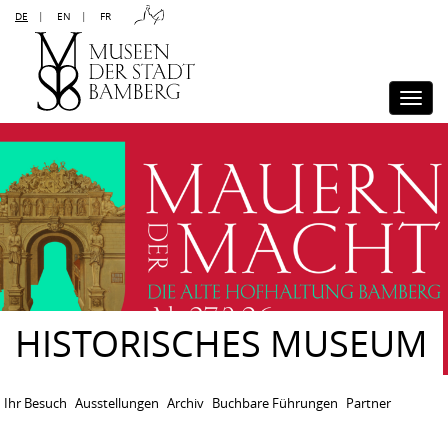
DE
|
EN
|
FR
Kontakt
Sitemap
Impressum
Datenschutz
Barrierefreiheit
Disclaimer
Presse
Togg
navi
HISTORISCHES MUSEUM
Ihr Besuch
Ausstellungen
Archiv
Buchbare Führungen
Partner