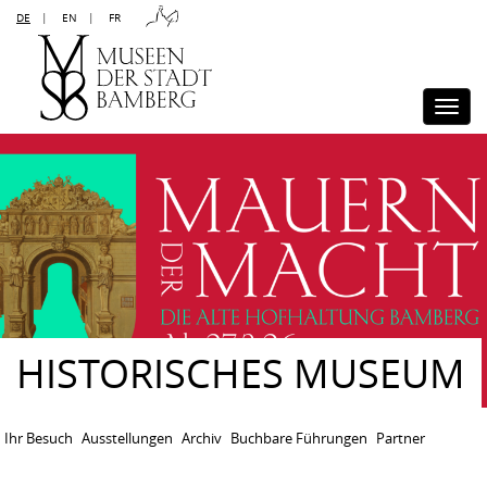
DE
|
EN
|
FR
Kontakt
Sitemap
Impressum
Datenschutz
Barrierefreiheit
Disclaimer
Presse
Togg
navi
HISTORISCHES MUSEUM
Ihr Besuch
Ausstellungen
Archiv
Buchbare Führungen
Partner