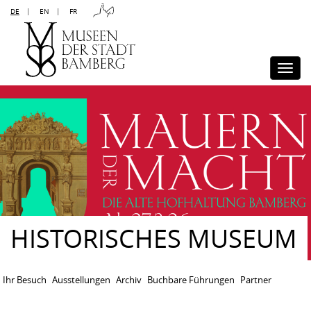
DE
|
EN
|
FR
Kontakt
Sitemap
Impressum
Datenschutz
Barrierefreiheit
Disclaimer
Presse
Togg
navi
HISTORISCHES MUSEUM
Ihr Besuch
Ausstellungen
Archiv
Buchbare Führungen
Partner