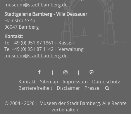
museum@stadt.bamberg.de
Stadtgalerie Bamberg - Villa Dessauer
Hainstraße 4a
96047 Bamberg
Kontakt:
Tel +49 (0) 951.87 1861 | Kasse
Tel +49 (0) 951 87 1142 | Verwaltung
museum@stadt.bamberg.de
Museen
Museen
Museen
|
|
der
der
der
Kontakt
Sitemap
Impressum
Datenschutz
Stadt
Stadt
Stadt
Barrierefreiheit
Disclaimer
Presse
Bamberg
Bamberg
Bamberg
auf
auf
auf
© 2004 - 2026 | Museen der Stadt Bamberg. Alle Rechte
Facebook
Instagram
Mastodon
vorbehalten.