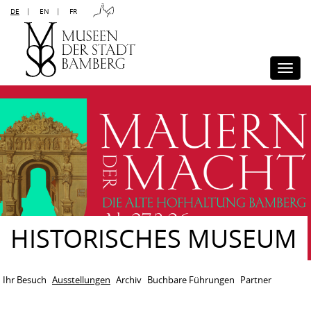
DE
|
EN
|
FR
Kontakt
Sitemap
Impressum
Datenschutz
Barrierefreiheit
Disclaimer
Presse
Togg
navi
HISTORISCHES MUSEUM
Ihr Besuch
Ausstellungen
Archiv
Buchbare Führungen
Partner