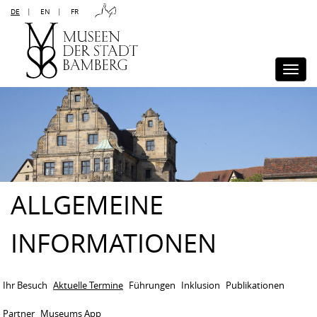
DE
|
EN
|
FR
Kontakt
Sitemap
Impressum
Datenschutz
Barrierefreiheit
Disclaimer
Presse
Togg
navi
ALLGEMEINE
INFORMATIONEN
Ihr Besuch
Aktuelle Termine
Führungen
Inklusion
Publikationen
Partner
Museums App