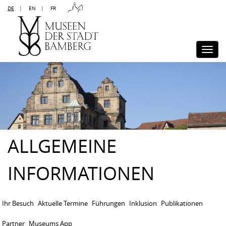
DE
|
EN
|
FR
Kontakt
Sitemap
Impressum
Datenschutz
Barrierefreiheit
Disclaimer
Presse
Togg
navi
ALLGEMEINE
INFORMATIONEN
Ihr Besuch
Aktuelle Termine
Führungen
Inklusion
Publikationen
Partner
Museums App