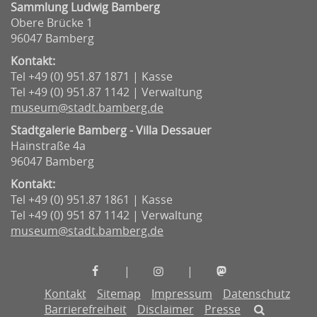
Sammlung Ludwig Bamberg
Obere Brücke 1
96047 Bamberg
Kontakt:
Tel +49 (0) 951.87 1871 | Kasse
Tel +49 (0) 951.87 1142 | Verwaltung
museum@stadt.bamberg.de
Stadtgalerie Bamberg - Villa Dessauer
Hainstraße 4a
96047 Bamberg
Kontakt:
Tel +49 (0) 951.87 1861 | Kasse
Tel +49 (0) 951 87 1142 | Verwaltung
museum@stadt.bamberg.de
Museen
Museen
Museen
|
|
der
der
der
Kontakt
Sitemap
Impressum
Datenschutz
Stadt
Stadt
Stadt
Barrierefreiheit
Disclaimer
Presse