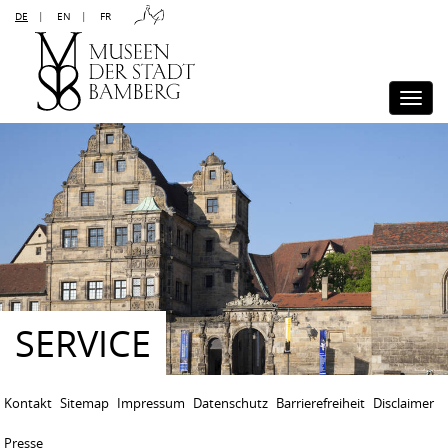
DE
|
EN
|
FR
Kontakt
Sitemap
Impressum
Datenschutz
Barrierefreiheit
Disclaimer
Presse
Togg
navi
SERVICE
Kontakt
Sitemap
Impressum
Datenschutz
Barrierefreiheit
Disclaimer
Presse