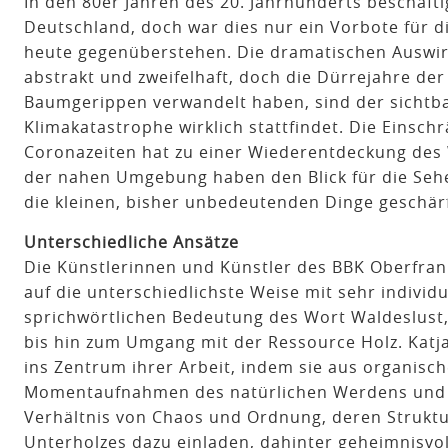
In den 80er Jahren des 20. Jahrhunderts beschäfti
Deutschland, doch war dies nur ein Vorbote für 
heute gegenüberstehen. Die dramatischen Auswir
abstrakt und zweifelhaft, doch die Dürrejahre der
Baumgerippen verwandelt haben, sind der sichtb
Klimakatastrophe wirklich stattfindet. Die Einsc
Coronazeiten hat zu einer Wiederentdeckung des
der nahen Umgebung haben den Blick für die Seh
die kleinen, bisher unbedeutenden Dinge geschärf
Unterschiedliche Ansätze
Die Künstlerinnen und Künstler des BBK Oberfran
auf die unterschiedlichste Weise mit sehr indivi
sprichwörtlichen Bedeutung des Wort Waldeslust
bis hin zum Umgang mit der Ressource Holz. Katja 
ins Zentrum ihrer Arbeit, indem sie aus organi
Momentaufnahmen des natürlichen Werdens und V
Verhältnis von Chaos und Ordnung, deren Struktu
Unterholzes dazu einladen, dahinter geheimnisvo