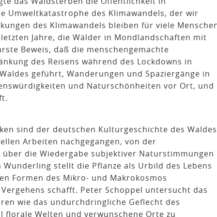
gte das Waldsterben die Öffentlichkeit in
die Umweltkatastrophe des Klimawandels, der wir
kungen des Klimawandels bleiben für viele Mensche
 letzten Jahre, die Wälder in Mondlandschaften mit
arste Beweis, daß die menschengemachte
hränkung des Reisens während des Lockdowns in
 Waldes geführt, Wanderungen und Spaziergänge in
enswürdigkeiten und Naturschönheiten vor Ort, und
t.
ken sind der deutschen Kulturgeschichte des Waldes
duellen Arbeiten nachgegangen, von der
, über die Wiedergabe subjektiver Naturstimmungen
Wunderling stellt die Pflanze als Urbild des Lebens
schen Formen des Mikro- und Makrokosmos
ergehens schafft. Peter Schoppel untersucht das
ren wie das undurchdringliche Geflecht des
ll florale Welten und verwunschene Orte zu