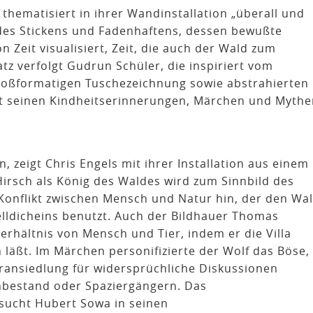
thematisiert in ihrer Wandinstallation „überall und
es Stickens und Fadenhaftens, dessen bewußte
 Zeit visualisiert, Zeit, die auch der Wald zum
tz verfolgt Gudrun Schüler, die inspiriert vom
großformatigen Tuschezeichnung sowie abstrahierten
it seinen Kindheitserinnerungen, Märchen und Mythe
zeigt Chris Engels mit ihrer Installation aus einem
rsch als König des Waldes wird zum Sinnbild des
 Konflikt zwischen Mensch und Natur hin, der den Wa
telldicheins benutzt. Auch der Bildhauer Thomas
erhältnis von Mensch und Tier, indem er die Villa
 läßt. Im Märchen personifizierte der Wolf das Böse,
ransiedlung für widersprüchliche Diskussionen
hbestand oder Spaziergängern. Das
sucht Hubert Sowa in seinen