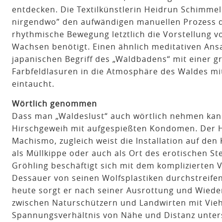
entdecken. Die Textilkünstlerin Heidrun Schimmel 
nirgendwo” den aufwändigen manuellen Prozess d
rhythmische Bewegung letztlich die Vorstellung von
Wachsen benötigt. Einen ähnlich meditativen Ansa
japanischen Begriff des „Waldbadens“ mit einer 
Farbfeldlasuren in die Atmosphäre des Waldes m
eintaucht.
Wörtlich genommen
Dass man „Waldeslust“ auch wörtlich nehmen kann, 
Hirschgeweih mit aufgespießten Kondomen. Der Hi
Machismo, zugleich weist die Installation auf den
als Müllkippe oder auch als Ort des erotischen S
Gröhling beschäftigt sich mit dem komplizierten V
Dessauer von seinen Wolfsplastiken durchstreifen
heute sorgt er nach seiner Ausrottung und Wiede
zwischen Naturschützern und Landwirten mit Vie
Spannungsverhältnis von Nähe und Distanz unter