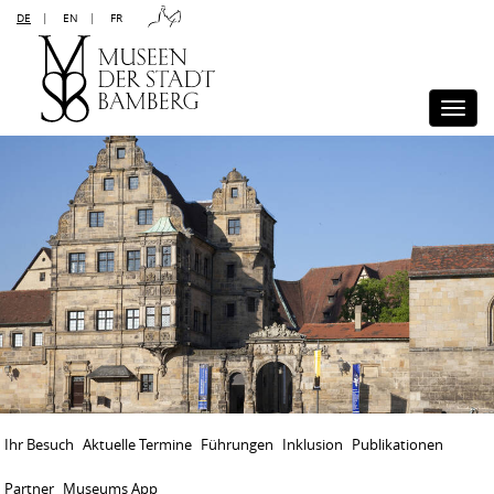
DE
|
EN
|
FR
Kontakt
Sitemap
Impressum
Datenschutz
Barrierefreiheit
Disclaimer
Presse
Togg
navi
Ihr Besuch
Aktuelle Termine
Führungen
Inklusion
Publikationen
Partner
Museums App