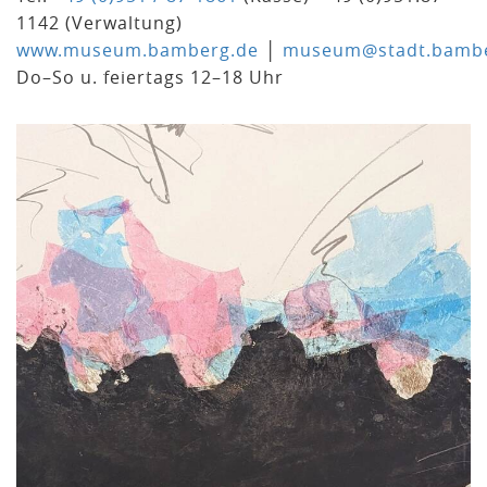
1142 (Verwaltung)
www.museum.bamberg.de
│
museum@stadt.bambe
Do–So u. feiertags 12–18 Uhr