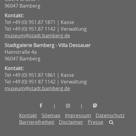
96047 Bamberg
Kontakt:
Tel +49 (0) 951.87 1871 | Kasse
Tel +49 (0) 951.87 1142 | Verwaltung
museum@stadt.bamberg.de
Stadtgalerie Bamberg - Villa Dessauer
Hainstraße 4a
96047 Bamberg
Kontakt:
Tel +49 (0) 951.87 1861 | Kasse
Tel +49 (0) 951 87 1142 | Verwaltung
museum@stadt.bamberg.de
Museen
Museen
Museen
|
|
der
der
der
Kontakt
Sitemap
Impressum
Datenschutz
Stadt
Stadt
Stadt
Barrierefreiheit
Disclaimer
Presse
Bamberg
Bamberg
Bamberg
auf
auf
auf