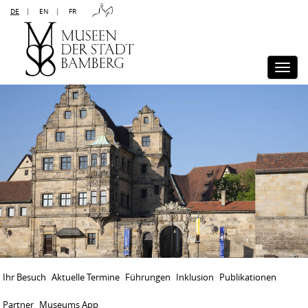
DE
|
EN
|
FR
Kontakt
Sitemap
Impressum
Datenschutz
Barrierefreiheit
Disclaimer
Presse
Togg
navi
Ihr Besuch
Aktuelle Termine
Führungen
Inklusion
Publikationen
Partner
Museums App