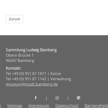
Sammlung Ludwig Bamberg
Obere Brücke 1
96047 Bamberg
Kontakt:
Tel +49 (0) 951.87 1871 | Kasse
Tel +49 (0) 951.87 1142 | Verwaltung
museum@stadt.bamberg.de
Museen
Museen
Museen
|
|
der
der
der
t
Sitemap
Impressum
Datenschutz
Barrierefreih