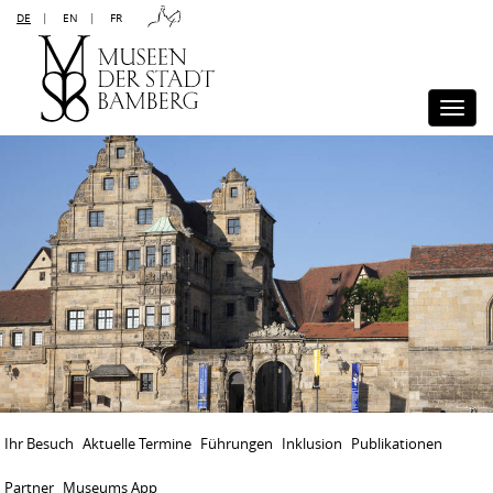
DE
|
EN
|
FR
Kontakt
Sitemap
Impressum
Datenschutz
Barrierefreiheit
Disclaimer
Presse
Togg
navi
Ihr Besuch
Aktuelle Termine
Führungen
Inklusion
Publikationen
Partner
Museums App