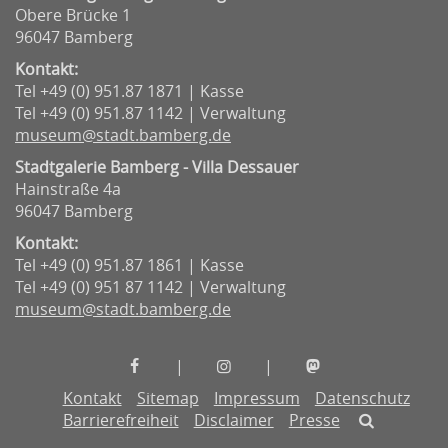
Obere Brücke 1
96047 Bamberg
Kontakt:
Tel +49 (0) 951.87 1871 | Kasse
Tel +49 (0) 951.87 1142 | Verwaltung
museum@stadt.bamberg.de
Stadtgalerie Bamberg - Villa Dessauer
Hainstraße 4a
96047 Bamberg
Kontakt:
Tel +49 (0) 951.87 1861 | Kasse
Tel +49 (0) 951 87 1142 | Verwaltung
museum@stadt.bamberg.de
Museen
Museen
Museen
|
|
der
der
der
Kontakt
Sitemap
Impressum
Datenschutz
Stadt
Stadt
Stadt
Barrierefreiheit
Disclaimer
Presse
Bamberg
Bamberg
Bamberg