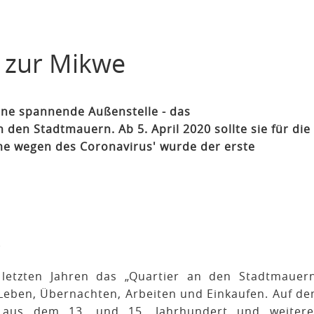
 zur Mikwe
ine spannende Außenstelle - das
en Stadtmauern. Ab 5. April 2020 sollte sie für die
hme wegen des Coronavirus' wurde der erste
g
letzten Jahren das „Quartier an den Stadtmauer
 Leben, Übernachten, Arbeiten und Einkaufen. Auf d
n aus dem 13. und 15. Jahrhundert und weiter