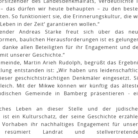
rsitzender des Landesdenkmalrats, verdeutlichte 
 – das dürfen wir heute behaupten – zu den best
n. So funktioniert sie, die Erinnerungskultur, die w
eben in der Zeit‘ garantieren wollen.“
tzender Andreas Starke freut sich über das ne
ormen, baulichen Herausforderungen ist es gelunge
danke allen Beteiligten für ihr Engagement und d
mit unserer Geschichte.“
gemeinde, Martin Arieh Rudolph, begrüßt das Ergebn
lung entstanden ist: „Wir haben uns leidenschaftli
ieser geschichtsträchtigen Denkmäler eingesetzt. S
eich. Mit der Mikwe können wir künftig das ältest
üdischen Gemeinde in Bamberg präsentieren - e
ches Leben an dieser Stelle und der jüdisch
ist ein Kulturschatz, der seine Geschichte erzähl
m Vorhaben ihr nachhaltiges Engagement für unse
resümiert Landrat und stellvertretende