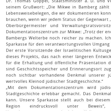
Dr. Thomas Goppel, Staatsminister a. D. und Vo
seinem Grußwort: „Die Mikwe in Bamberg zählt
Lebensweisebelegen, die wir dokumentieren konnte
brauchen, wenn wir jedem Status der Gegenwart ‚L
Oberbürgermeister und Verwaltungsratsvorsi
Dokumentationszentrum zur Mikwe: „Trotz der en
Bambergs Welterbe noch reicher zu machen. Ich 
Sparkasse für den verantwortungsvollen Umgang 
Der erste Vorsitzende der Israelitischen Kultus
dieses Projekts, das nach einer längeren Entwick
für die Erhaltung und öffentliche Präsentation d
sind Geschichtsspeicher und Erinnerungsort zugl
noch sichtbar vorhandene Denkmal unserer j
wertvolles Kleinod jüdischer Stadtgeschichte.“
„Mit dem Dokumentationszentrum wird jüdis
Stadtgeschichte erlebbar gemacht. Das Denkmal 
kann. Unsere Sparkasse stellt auch bei diese
Region eindrucksvoll unter Beweis“, 