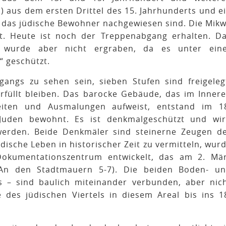
) aus dem ersten Drittel des 15. Jahrhunderts und e
 das jüdische Bewohner nachgewiesen sind. Die Mik
t. Heute ist noch der Treppenabgang erhalten. D
, wurde aber nicht ergraben, da es unter ein
“ geschützt.
gangs zu sehen sein, sieben Stufen sind freigeleg
füllt bleiben. Das barocke Gebäude, das im Inner
eiten und Ausmalungen aufweist, entstand im 1
Juden bewohnt. Es ist denkmalgeschützt und wi
werden. Beide Denkmäler sind steinerne Zeugen d
dische Leben in historischer Zeit zu vermitteln, wur
Dokumentationszentrum entwickelt, das am 2. Mä
t An den Stadtmauern 5-7). Die beiden Boden- u
– sind baulich miteinander verbunden, aber nic
e des jüdischen Viertels in diesem Areal bis ins 1