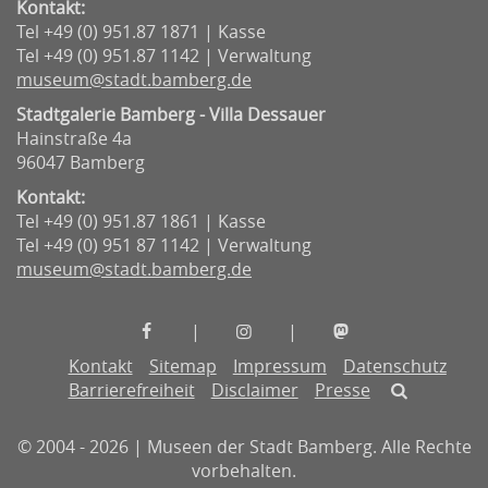
Kontakt:
Tel +49 (0) 951.87 1871 | Kasse
Tel +49 (0) 951.87 1142 | Verwaltung
museum@stadt.bamberg.de
Stadtgalerie Bamberg - Villa Dessauer
Hainstraße 4a
96047 Bamberg
Kontakt:
Tel +49 (0) 951.87 1861 | Kasse
Tel +49 (0) 951 87 1142 | Verwaltung
museum@stadt.bamberg.de
Museen
Museen
Museen
|
|
der
der
der
Kontakt
Sitemap
Impressum
Datenschutz
Stadt
Stadt
Stadt
Barrierefreiheit
Disclaimer
Presse
Bamberg
Bamberg
Bamberg
auf
auf
auf
© 2004 - 2026 | Museen der Stadt Bamberg. Alle Rechte
Facebook
Instagram
Mastodon
vorbehalten.