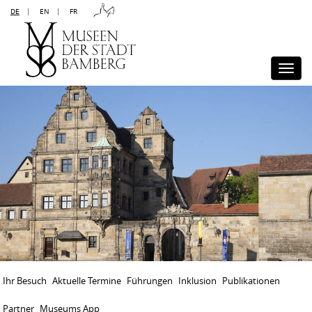
DE
|
EN
|
FR
Kontakt
Sitemap
Impressum
Datenschutz
Barrierefreiheit
Disclaimer
Presse
Togg
navi
Ihr Besuch
Aktuelle Termine
Führungen
Inklusion
Publikationen
Partner
Museums App