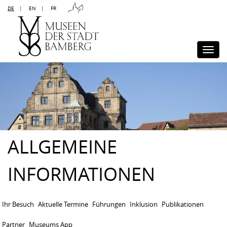
DE
|
EN
|
FR
Kontakt
Sitemap
Impressum
Datenschutz
Barrierefreiheit
Disclaimer
Presse
Togg
navi
ALLGEMEINE
INFORMATIONEN
Ihr Besuch
Aktuelle Termine
Führungen
Inklusion
Publikationen
Partner
Museums App