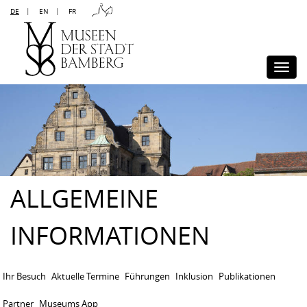
DE
|
EN
|
FR
Kontakt
Sitemap
Impressum
Datenschutz
Barrierefreiheit
Disclaimer
Presse
Togg
navi
ALLGEMEINE
INFORMATIONEN
Ihr Besuch
Aktuelle Termine
Führungen
Inklusion
Publikationen
Partner
Museums App