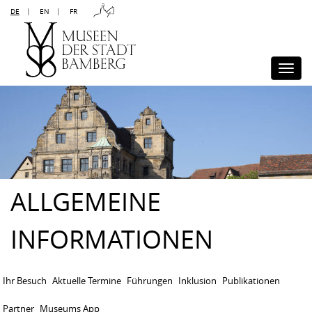
DE
|
EN
|
FR
Kontakt
Sitemap
Impressum
Datenschutz
Barrierefreiheit
Disclaimer
Presse
Togg
navi
ALLGEMEINE
INFORMATIONEN
Ihr Besuch
Aktuelle Termine
Führungen
Inklusion
Publikationen
Partner
Museums App