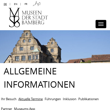
DE
|
EN
|
FR
Kontakt
Sitemap
Impressum
Datenschutz
Barrierefreiheit
Disclaimer
Presse
Togg
navi
ALLGEMEINE
INFORMATIONEN
Ihr Besuch
Aktuelle Termine
Führungen
Inklusion
Publikationen
Partner
Museums App