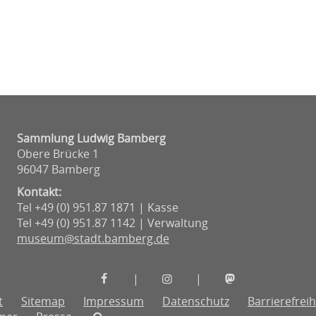
Sammlung Ludwig Bamberg
Obere Brücke 1
96047 Bamberg
Kontakt:
Tel +49 (0) 951.87 1871 | Kasse
Tel +49 (0) 951.87 1142 | Verwaltung
museum@stadt.bamberg.de
Museen
Museen
Museen
|
|
der
der
der
t
Sitemap
Impressum
Datenschutz
Barrierefreih
Stadt
Stadt
Stadt