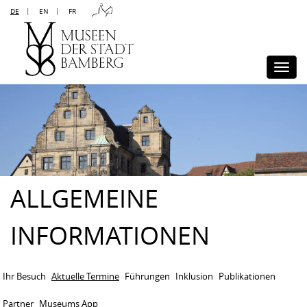
DE
|
EN
|
FR
Kontakt
Sitemap
Impressum
Datenschutz
Barrierefreiheit
Disclaimer
Presse
Togg
navi
ALLGEMEINE
INFORMATIONEN
Ihr Besuch
Aktuelle Termine
Führungen
Inklusion
Publikationen
Partner
Museums App