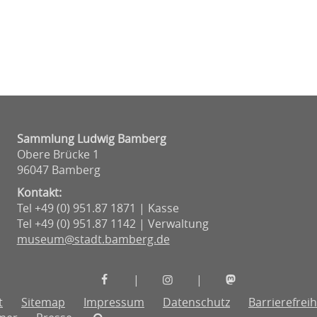
Sammlung Ludwig Bamberg
Obere Brücke 1
96047 Bamberg
Kontakt:
Tel +49 (0) 951.87 1871 | Kasse
Tel +49 (0) 951.87 1142 | Verwaltung
museum@stadt.bamberg.de
Museen
Museen
Museen
|
|
der
der
der
t
Sitemap
Impressum
Datenschutz
Barrierefreih
Stadt
Stadt
Stadt