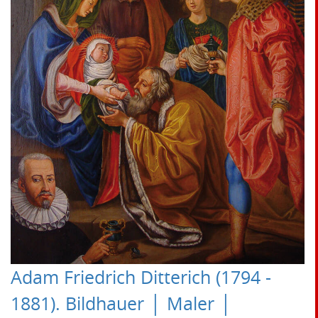
Adam Friedrich Ditterich (1794 -
1881). Bildhauer │ Maler │